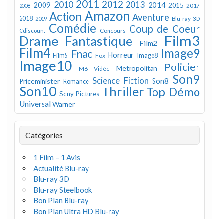
2011
2012
2010
2013
2009
2014
2015
2008
2017
Amazon
Action
Aventure
2018
Blu-ray 3D
2019
Comédie
Coup de Coeur
Concours
Cdiscount
Film3
Drame
Fantastique
Film2
Film4
Image9
Fnac
Horreur
Image8
Film5
Fox
Image10
Policier
Metropolitan
M6 Vidéo
Son9
Science Fiction
Son8
Priceminister
Romance
Son10
Thriller
Top Démo
Sony Pictures
Universal
Warner
Catégories
1 Film – 1 Avis
Actualité Blu-ray
Blu-ray 3D
Blu-ray Steelbook
Bon Plan Blu-ray
Bon Plan Ultra HD Blu-ray