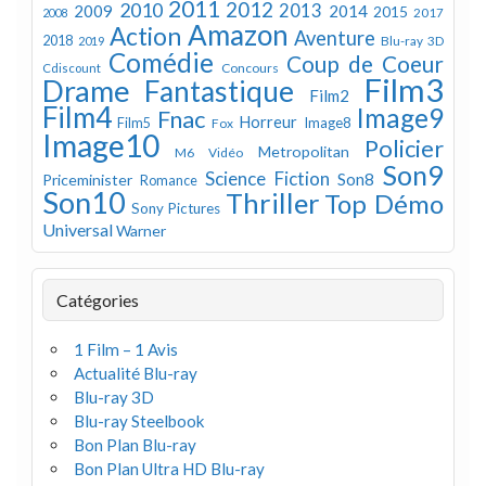
2011
2012
2010
2013
2009
2014
2015
2008
2017
Amazon
Action
Aventure
2018
Blu-ray 3D
2019
Comédie
Coup de Coeur
Concours
Cdiscount
Film3
Drame
Fantastique
Film2
Film4
Image9
Fnac
Horreur
Image8
Film5
Fox
Image10
Policier
Metropolitan
M6 Vidéo
Son9
Science Fiction
Son8
Priceminister
Romance
Son10
Thriller
Top Démo
Sony Pictures
Universal
Warner
Catégories
1 Film – 1 Avis
Actualité Blu-ray
Blu-ray 3D
Blu-ray Steelbook
Bon Plan Blu-ray
Bon Plan Ultra HD Blu-ray