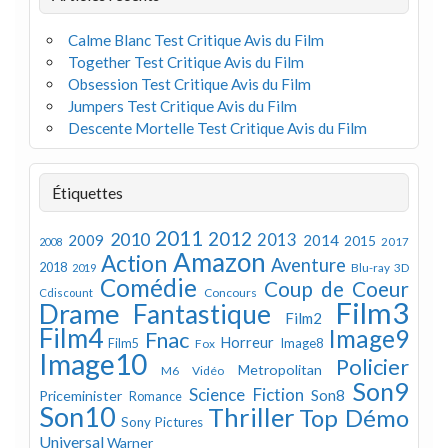
Calme Blanc Test Critique Avis du Film
Together Test Critique Avis du Film
Obsession Test Critique Avis du Film
Jumpers Test Critique Avis du Film
Descente Mortelle Test Critique Avis du Film
Étiquettes
2011
2012
2010
2013
2009
2014
2015
2008
2017
Amazon
Action
Aventure
2018
Blu-ray 3D
2019
Comédie
Coup de Coeur
Concours
Cdiscount
Film3
Drame
Fantastique
Film2
Film4
Image9
Fnac
Horreur
Image8
Film5
Fox
Image10
Policier
Metropolitan
M6 Vidéo
Son9
Science Fiction
Son8
Priceminister
Romance
Son10
Thriller
Top Démo
Sony Pictures
Universal
Warner