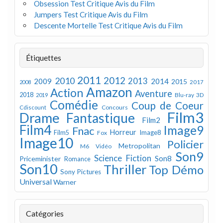
Obsession Test Critique Avis du Film
Jumpers Test Critique Avis du Film
Descente Mortelle Test Critique Avis du Film
Étiquettes
2011
2012
2010
2013
2009
2014
2015
2008
2017
Amazon
Action
Aventure
2018
Blu-ray 3D
2019
Comédie
Coup de Coeur
Concours
Cdiscount
Film3
Drame
Fantastique
Film2
Film4
Image9
Fnac
Horreur
Image8
Film5
Fox
Image10
Policier
Metropolitan
M6 Vidéo
Son9
Science Fiction
Son8
Priceminister
Romance
Son10
Thriller
Top Démo
Sony Pictures
Universal
Warner
Catégories