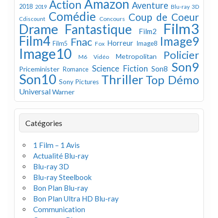
Amazon
Action
Aventure
2018
Blu-ray 3D
2019
Comédie
Coup de Coeur
Concours
Cdiscount
Film3
Drame
Fantastique
Film2
Film4
Image9
Fnac
Horreur
Image8
Film5
Fox
Image10
Policier
Metropolitan
M6 Vidéo
Son9
Science Fiction
Son8
Priceminister
Romance
Son10
Thriller
Top Démo
Sony Pictures
Universal
Warner
Catégories
1 Film – 1 Avis
Actualité Blu-ray
Blu-ray 3D
Blu-ray Steelbook
Bon Plan Blu-ray
Bon Plan Ultra HD Blu-ray
Communication