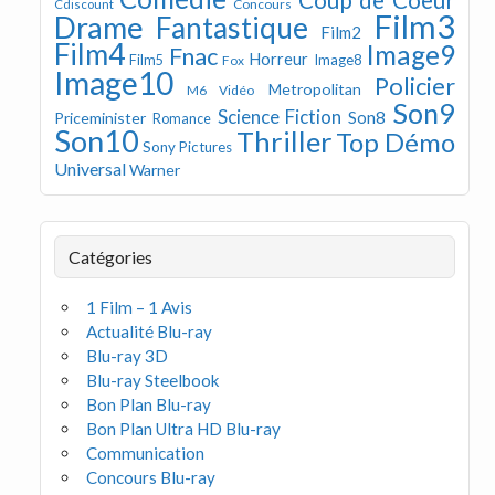
Concours
Cdiscount
Film3
Drame
Fantastique
Film2
Film4
Image9
Fnac
Horreur
Image8
Film5
Fox
Image10
Policier
Metropolitan
M6 Vidéo
Son9
Science Fiction
Son8
Priceminister
Romance
Son10
Thriller
Top Démo
Sony Pictures
Universal
Warner
Catégories
1 Film – 1 Avis
Actualité Blu-ray
Blu-ray 3D
Blu-ray Steelbook
Bon Plan Blu-ray
Bon Plan Ultra HD Blu-ray
Communication
Concours Blu-ray