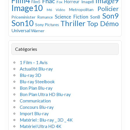
Film4
Image9
Fnac
Horreur
Image8
Film5
Fox
Image10
Policier
Metropolitan
M6 Vidéo
Son9
Science Fiction
Son8
Priceminister
Romance
Son10
Thriller
Top Démo
Sony Pictures
Universal
Warner
Catégories
1 Film – 1 Avis
Actualité Blu-ray
Blu-ray 3D
Blu-ray Steelbook
Bon Plan Blu-ray
Bon Plan Ultra HD Blu-ray
Communication
Concours Blu-ray
Import Blu-ray
Matériel : Blu-ray _ 3D _ 4K
Matériel Ultra HD 4K