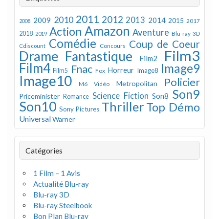
2011
2012
2010
2013
2009
2014
2015
2008
2017
Amazon
Action
Aventure
2018
Blu-ray 3D
2019
Comédie
Coup de Coeur
Concours
Cdiscount
Film3
Drame
Fantastique
Film2
Film4
Image9
Fnac
Horreur
Image8
Film5
Fox
Image10
Policier
Metropolitan
M6 Vidéo
Son9
Science Fiction
Son8
Priceminister
Romance
Son10
Thriller
Top Démo
Sony Pictures
Universal
Warner
Catégories
1 Film – 1 Avis
Actualité Blu-ray
Blu-ray 3D
Blu-ray Steelbook
Bon Plan Blu-ray