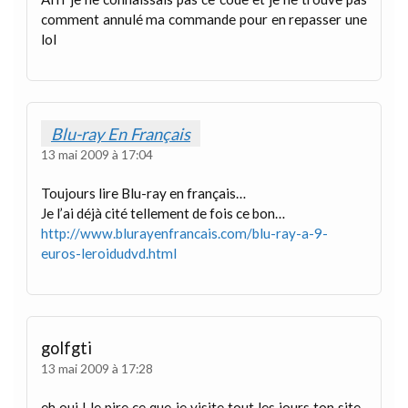
comment annulé ma commande pour en repasser une
lol
Blu-ray En Français
13 mai 2009 à 17:04
Toujours lire Blu-ray en français…
Je l’ai déjà cité tellement de fois ce bon…
http://www.blurayenfrancais.com/blu-ray-a-9-
euros-leroidudvd.html
golfgti
13 mai 2009 à 17:28
eh oui ! le pire ce que je visite tout les jours ton site ,