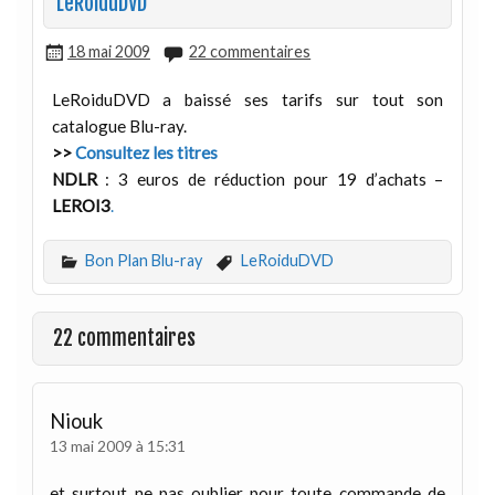
LeRoiduDVD
18 mai 2009
22 commentaires
LeRoiduDVD a baissé ses tarifs sur tout son
catalogue Blu-ray.
>>
Consultez les titres
NDLR
: 3 euros de réduction pour 19 d’achats –
LEROI3
.
Bon Plan Blu-ray
LeRoiduDVD
22 commentaires
Niouk
13 mai 2009 à 15:31
et surtout ne pas oublier pour toute commande de