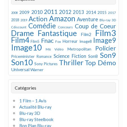
2011
2012
2010
2013
2009
2014
2015
2008
2017
Amazon
Action
Aventure
2018
Blu-ray 3D
2019
Comédie
Coup de Coeur
Concours
Cdiscount
Film3
Drame
Fantastique
Film2
Film4
Image9
Fnac
Horreur
Image8
Film5
Fox
Image10
Policier
Metropolitan
M6 Vidéo
Son9
Science Fiction
Son8
Priceminister
Romance
Son10
Thriller
Top Démo
Sony Pictures
Universal
Warner
Catégories
1 Film – 1 Avis
Actualité Blu-ray
Blu-ray 3D
Blu-ray Steelbook
Bon Plan Blu-ray