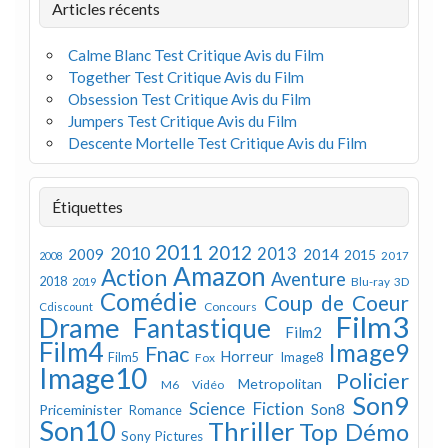
Articles récents
Calme Blanc Test Critique Avis du Film
Together Test Critique Avis du Film
Obsession Test Critique Avis du Film
Jumpers Test Critique Avis du Film
Descente Mortelle Test Critique Avis du Film
Étiquettes
2011
2012
2010
2013
2009
2014
2015
2008
2017
Amazon
Action
Aventure
2018
Blu-ray 3D
2019
Comédie
Coup de Coeur
Concours
Cdiscount
Film3
Drame
Fantastique
Film2
Film4
Image9
Fnac
Horreur
Image8
Film5
Fox
Image10
Policier
Metropolitan
M6 Vidéo
Son9
Science Fiction
Son8
Priceminister
Romance
Son10
Thriller
Top Démo
Sony Pictures