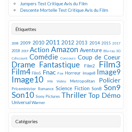
Jumpers Test Critique Avis du Film
Descente Mortelle Test Critique Avis du Film
Étiquettes
2011
2012
2010
2013
2009
2014
2015
2008
2017
Amazon
Action
Aventure
2018
Blu-ray 3D
2019
Comédie
Coup de Coeur
Concours
Cdiscount
Film3
Drame
Fantastique
Film2
Film4
Image9
Fnac
Horreur
Image8
Film5
Fox
Image10
Policier
Metropolitan
M6 Vidéo
Son9
Science Fiction
Son8
Priceminister
Romance
Son10
Thriller
Top Démo
Sony Pictures
Universal
Warner
Catégories