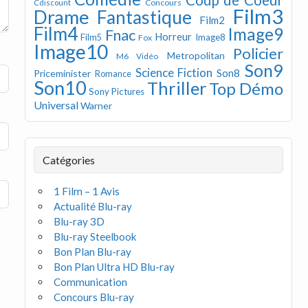
Concours
Cdiscount
Film3
Drame
Fantastique
Film2
Film4
Image9
Fnac
Horreur
Image8
Film5
Fox
Image10
Policier
Metropolitan
M6 Vidéo
Son9
Science Fiction
Son8
Priceminister
Romance
Son10
Thriller
Top Démo
Sony Pictures
Universal
Warner
Catégories
1 Film – 1 Avis
Actualité Blu-ray
Blu-ray 3D
Blu-ray Steelbook
Bon Plan Blu-ray
Bon Plan Ultra HD Blu-ray
Communication
Concours Blu-ray