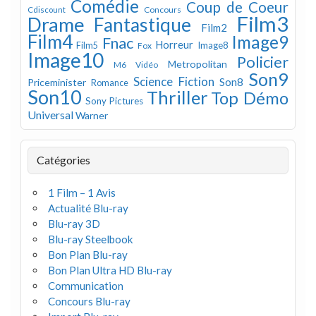
Comédie
Coup de Coeur
Concours
Cdiscount
Film3
Drame
Fantastique
Film2
Film4
Image9
Fnac
Horreur
Image8
Film5
Fox
Image10
Policier
Metropolitan
M6 Vidéo
Son9
Science Fiction
Son8
Priceminister
Romance
Son10
Thriller
Top Démo
Sony Pictures
Universal
Warner
Catégories
1 Film – 1 Avis
Actualité Blu-ray
Blu-ray 3D
Blu-ray Steelbook
Bon Plan Blu-ray
Bon Plan Ultra HD Blu-ray
Communication
Concours Blu-ray