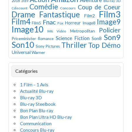
2018
Blu-ray 3D
2019
Comédie
Coup de Coeur
Concours
Cdiscount
Film3
Drame
Fantastique
Film2
Film4
Image9
Fnac
Horreur
Image8
Film5
Fox
Image10
Policier
Metropolitan
M6 Vidéo
Son9
Science Fiction
Son8
Priceminister
Romance
Son10
Thriller
Top Démo
Sony Pictures
Universal
Warner
Catégories
1 Film – 1 Avis
Actualité Blu-ray
Blu-ray 3D
Blu-ray Steelbook
Bon Plan Blu-ray
Bon Plan Ultra HD Blu-ray
Communication
Concours Blu-ray