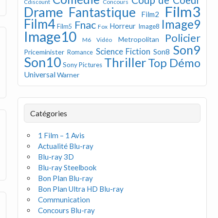
Concours
Cdiscount
Film3
Drame
Fantastique
Film2
Film4
Image9
Fnac
Horreur
Image8
Film5
Fox
Image10
Policier
Metropolitan
M6 Vidéo
Son9
Science Fiction
Son8
Priceminister
Romance
Son10
Thriller
Top Démo
Sony Pictures
Universal
Warner
Catégories
1 Film – 1 Avis
Actualité Blu-ray
Blu-ray 3D
Blu-ray Steelbook
Bon Plan Blu-ray
Bon Plan Ultra HD Blu-ray
Communication
Concours Blu-ray