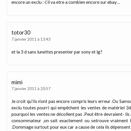
encore un exclu :-( il va etre a combien encore sur ebay…
totor30
7 janvier 2011 à 13:43
et la 3 d sans lunettes presenter par sony et lg?
mimi
7 janvier 2011 à 20:57
Je croit qu’Ils n’ont pas encore compris leurs erreur .Ou Sams
exclu toutes pourri qui empêchent les ventes de matériel 3d 
pourquoi les ventes ne décollent pas .Peut être devraient- ils
consommateur ,on sait exactement ou setrouve vraiment le
.Dommage surtout pour eux car a cause de cela ils dépensent 