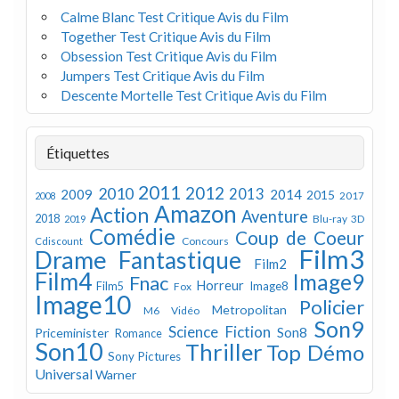
Calme Blanc Test Critique Avis du Film
Together Test Critique Avis du Film
Obsession Test Critique Avis du Film
Jumpers Test Critique Avis du Film
Descente Mortelle Test Critique Avis du Film
Étiquettes
2011
2012
2010
2013
2009
2014
2015
2008
2017
Amazon
Action
Aventure
2018
Blu-ray 3D
2019
Comédie
Coup de Coeur
Concours
Cdiscount
Film3
Drame
Fantastique
Film2
Film4
Image9
Fnac
Horreur
Image8
Film5
Fox
Image10
Policier
Metropolitan
M6 Vidéo
Son9
Science Fiction
Son8
Priceminister
Romance
Son10
Thriller
Top Démo
Sony Pictures
Universal
Warner