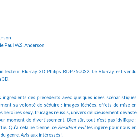
erson
 de Paul W.S. Anderson
n lecteur Blu-ray 3D Philips BDP7500S2. Le Blu-ray est vendu
n 3D.
s ingrédients des précédents avec quelques idées scénaristiques
rement sa volonté de séduire : images léchées, effets de mise en
s héroïnes sexy, trucages réussis, univers délicieusement dévasté
ur moment de divertissement. Bien sûr, tout n’est pas idyllique ;
rtie. Qu’à cela ne tienne, ce
Resident evil
les ingère pour nous en
 du genre. Avis aux intéressés !