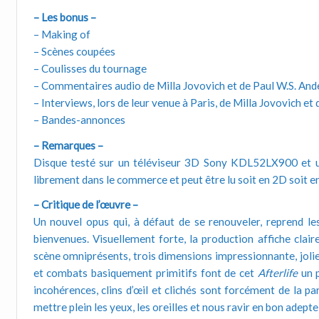
– Les bonus –
– Making of
– Scènes coupées
– Coulisses du tournage
– Commentaires audio de Milla Jovovich et de Paul W.S. And
– Interviews, lors de leur venue à Paris, de Milla Jovovich et
– Bandes-annonces
– Remarques –
Disque testé sur un téléviseur 3D Sony KDL52LX900 et u
librement dans le commerce et peut être lu soit en 2D soit e
– Critique de l’œuvre –
Un nouvel opus qui, à défaut de se renouveler, reprend le
bienvenues. Visuellement forte, la production affiche clai
scène omniprésents, trois dimensions impressionnante, jolie
et combats basiquement primitifs font de cet
Afterlife
un p
incohérences, clins d’œil et clichés sont forcément de la pa
mettre plein les yeux, les oreilles et nous ravir en bon adepte