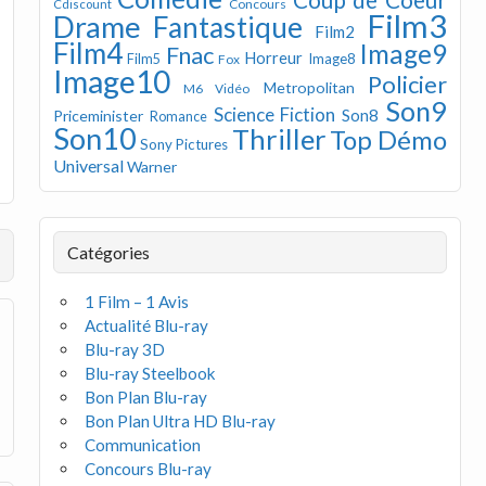
Concours
Cdiscount
Film3
Drame
Fantastique
Film2
Film4
Image9
Fnac
Horreur
Image8
Film5
Fox
Image10
Policier
Metropolitan
M6 Vidéo
Son9
Science Fiction
Son8
Priceminister
Romance
Son10
Thriller
Top Démo
Sony Pictures
Universal
Warner
Catégories
1 Film – 1 Avis
Actualité Blu-ray
Blu-ray 3D
Blu-ray Steelbook
Bon Plan Blu-ray
Bon Plan Ultra HD Blu-ray
Communication
Concours Blu-ray