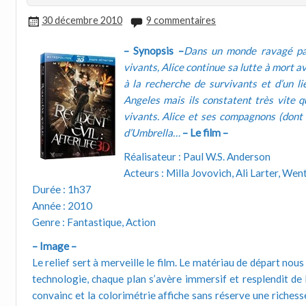
30 décembre 2010
9 commentaires
– Synopsis –
Dans un monde ravagé par
vivants, Alice continue sa lutte à mort 
à la recherche de survivants et d’un l
Angeles mais ils constatent très vite qu
vivants. Alice et ses compagnons (dont 
d’Umbrella…
– Le film –
Réalisateur : Paul W.S. Anderson
Acteurs : Milla Jovovich, Ali Larter, We
Durée : 1h37
Année : 2010
Genre : Fantastique, Action
– Image –
Le relief sert à merveille le film. Le matériau de départ n
technologie, chaque plan s’avère immersif et resplendit de
convainc et la colorimétrie affiche sans réserve une richess