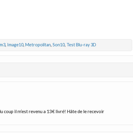
lm3
,
Image10
,
Metropolitan
,
Son10
,
Test Blu-ray 3D
 coup il m’est revenu a 13€ livré! Hâte de le recevoir