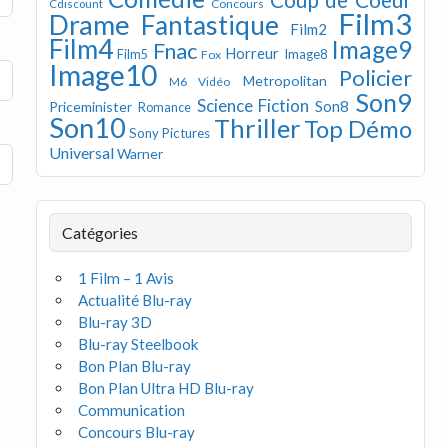
Concours
Cdiscount
Film3
Drame
Fantastique
Film2
Film4
Image9
Fnac
Horreur
Image8
Film5
Fox
Image10
Policier
Metropolitan
M6 Vidéo
Son9
Science Fiction
Son8
Priceminister
Romance
Son10
Thriller
Top Démo
Sony Pictures
Universal
Warner
Catégories
1 Film – 1 Avis
Actualité Blu-ray
Blu-ray 3D
Blu-ray Steelbook
Bon Plan Blu-ray
Bon Plan Ultra HD Blu-ray
Communication
Concours Blu-ray