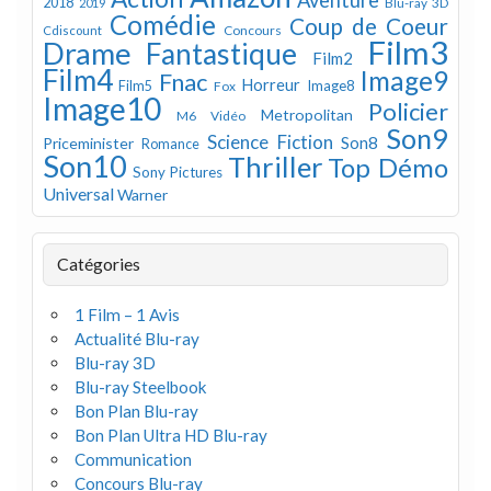
2018
Blu-ray 3D
2019
Comédie
Coup de Coeur
Concours
Cdiscount
Film3
Drame
Fantastique
Film2
Film4
Image9
Fnac
Horreur
Image8
Film5
Fox
Image10
Policier
Metropolitan
M6 Vidéo
Son9
Science Fiction
Son8
Priceminister
Romance
Son10
Thriller
Top Démo
Sony Pictures
Universal
Warner
Catégories
1 Film – 1 Avis
Actualité Blu-ray
Blu-ray 3D
Blu-ray Steelbook
Bon Plan Blu-ray
Bon Plan Ultra HD Blu-ray
Communication
Concours Blu-ray