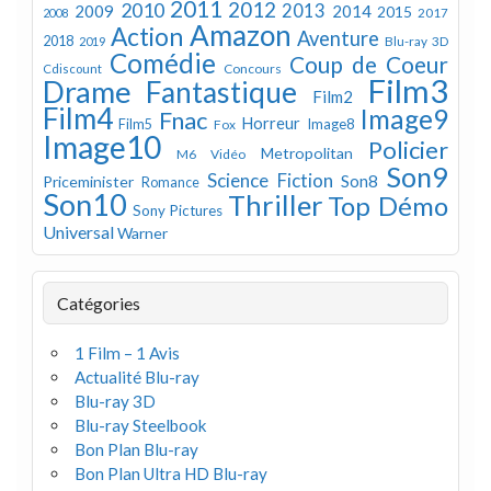
2011
2012
2010
2013
2009
2014
2015
2008
2017
Amazon
Action
Aventure
2018
Blu-ray 3D
2019
Comédie
Coup de Coeur
Concours
Cdiscount
Film3
Drame
Fantastique
Film2
Film4
Image9
Fnac
Horreur
Image8
Film5
Fox
Image10
Policier
Metropolitan
M6 Vidéo
Son9
Science Fiction
Son8
Priceminister
Romance
Son10
Thriller
Top Démo
Sony Pictures
Universal
Warner
Catégories
1 Film – 1 Avis
Actualité Blu-ray
Blu-ray 3D
Blu-ray Steelbook
Bon Plan Blu-ray
Bon Plan Ultra HD Blu-ray