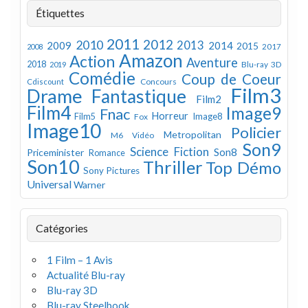
Étiquettes
2011
2012
2010
2013
2009
2014
2015
2008
2017
Amazon
Action
Aventure
2018
Blu-ray 3D
2019
Comédie
Coup de Coeur
Concours
Cdiscount
Film3
Drame
Fantastique
Film2
Film4
Image9
Fnac
Horreur
Image8
Film5
Fox
Image10
Policier
Metropolitan
M6 Vidéo
Son9
Science Fiction
Son8
Priceminister
Romance
Son10
Thriller
Top Démo
Sony Pictures
Universal
Warner
Catégories
1 Film – 1 Avis
Actualité Blu-ray
Blu-ray 3D
Blu-ray Steelbook