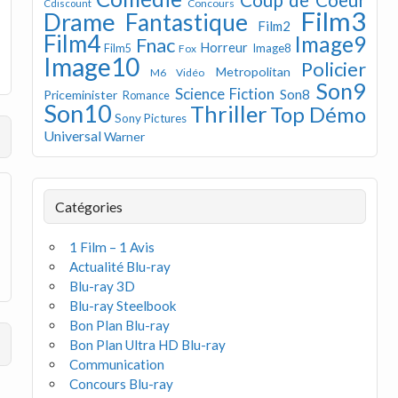
Concours
Cdiscount
Film3
Drame
Fantastique
Film2
Film4
Image9
Fnac
Horreur
Image8
Film5
Fox
Image10
Policier
Metropolitan
M6 Vidéo
Son9
Science Fiction
Son8
Priceminister
Romance
Son10
Thriller
Top Démo
Sony Pictures
Universal
Warner
Catégories
1 Film – 1 Avis
Actualité Blu-ray
Blu-ray 3D
Blu-ray Steelbook
Bon Plan Blu-ray
Bon Plan Ultra HD Blu-ray
Communication
Concours Blu-ray