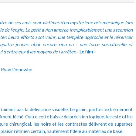
uatre de ses amis sont victimes d’un mystérieux bris mécanique lors
ôle de l’engin. Le petit avion amorce inexplicablement une ascension
ter. Leurs efforts sont vains, une tempête approche et le réservoir
 quatre jeunes n’ont encore rien vu : une force surnaturelle et
l d’entre eux à les moyens de l’arrêter.
– Le film –
ll, Ryan Donowho
’aident pas la délivrance visuelle. Le grain, parfois extrêmement
ent léché. Outre cette baisse de précision logique, le reste offre
e chirurgical, les noirs et les contrastes délivrent de superbes
 plaisir rétinien certain, hautement fidèle au matériau de base.