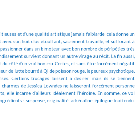
ieuses et d’une qualité artistique jamais faiblarde, cela donne un
 avec son huit clos étouffant, sacrément travaillé, et suffocant à
it à passionner dans un bimoteur avec bon nombre de péripéties très
ndissement survient donnant un autre virage au récit. La fin aussi,
 du côté d’un vrai bon cru. Certes, et sans être forcément négatif
joueur de lutte bourré à QI de poisson rouge, le peureux psychotique,
sés. Certains trucages laissent à désirer, mais ils se tiennent
s charmes de Jessica Lowndes ne laisseront forcément personne
s, elle incarne d’ailleurs idéalement l’héroïne. En somme, ce vol
grédients : suspense, originalité, adrénaline, épilogue inattendu.