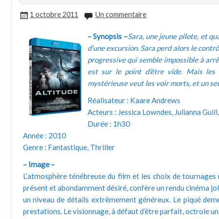
1 octobre 2011
Un commentaire
– Synopsis –
Sara, une jeune pilote, et q
d’une excursion. Sara perd alors le contr
progressive qui semble impossible à arrê
est sur le point d’être vide. Mais les
mystérieuse veut les voir morts, et un seu
Réalisateur : Kaare Andrews
Acteurs : Jessica Lowndes, Julianna Gui
Durée : 1h30
Année : 2010
Genre : Fantastique, Thriller
– Image –
L’atmosphère ténébreuse du film et les choix de tournages n
présent et abondamment désiré, confère un rendu cinéma jolim
un niveau de détails extrêmement généreux. Le piqué demeur
prestations. Le visionnage, à défaut d’être parfait, octroie un