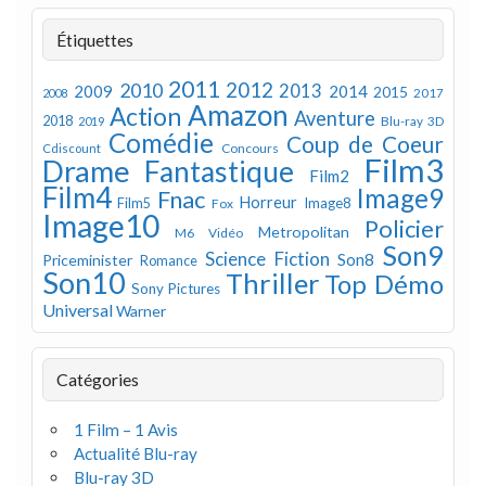
Étiquettes
2011
2012
2010
2013
2009
2014
2015
2008
2017
Amazon
Action
Aventure
2018
Blu-ray 3D
2019
Comédie
Coup de Coeur
Concours
Cdiscount
Film3
Drame
Fantastique
Film2
Film4
Image9
Fnac
Horreur
Image8
Film5
Fox
Image10
Policier
Metropolitan
M6 Vidéo
Son9
Science Fiction
Son8
Priceminister
Romance
Son10
Thriller
Top Démo
Sony Pictures
Universal
Warner
Catégories
1 Film – 1 Avis
Actualité Blu-ray
Blu-ray 3D