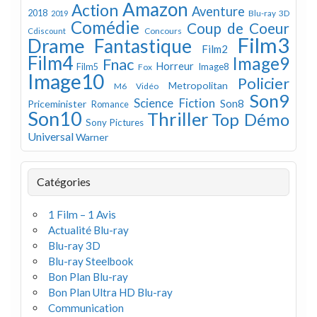
Amazon
Action
Aventure
2018
Blu-ray 3D
2019
Comédie
Coup de Coeur
Concours
Cdiscount
Film3
Drame
Fantastique
Film2
Film4
Image9
Fnac
Horreur
Image8
Film5
Fox
Image10
Policier
Metropolitan
M6 Vidéo
Son9
Science Fiction
Son8
Priceminister
Romance
Son10
Thriller
Top Démo
Sony Pictures
Universal
Warner
Catégories
1 Film – 1 Avis
Actualité Blu-ray
Blu-ray 3D
Blu-ray Steelbook
Bon Plan Blu-ray
Bon Plan Ultra HD Blu-ray
Communication