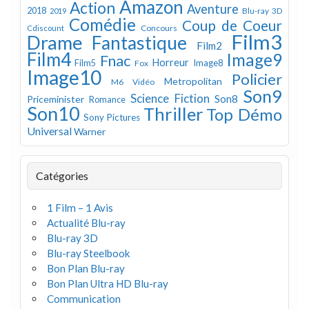
Amazon
Action
Aventure
2018
Blu-ray 3D
2019
Comédie
Coup de Coeur
Concours
Cdiscount
Film3
Drame
Fantastique
Film2
Film4
Image9
Fnac
Horreur
Image8
Film5
Fox
Image10
Policier
Metropolitan
M6 Vidéo
Son9
Science Fiction
Son8
Priceminister
Romance
Son10
Thriller
Top Démo
Sony Pictures
Universal
Warner
Catégories
1 Film – 1 Avis
Actualité Blu-ray
Blu-ray 3D
Blu-ray Steelbook
Bon Plan Blu-ray
Bon Plan Ultra HD Blu-ray
Communication