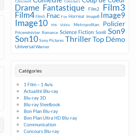
Concours
Cdiscount
Film3
Drame
Fantastique
Film2
Film4
Image9
Fnac
Horreur
Image8
Film5
Fox
Image10
Policier
Metropolitan
M6 Vidéo
Son9
Science Fiction
Son8
Priceminister
Romance
Son10
Thriller
Top Démo
Sony Pictures
Universal
Warner
Catégories
1 Film – 1 Avis
Actualité Blu-ray
Blu-ray 3D
Blu-ray Steelbook
Bon Plan Blu-ray
Bon Plan Ultra HD Blu-ray
Communication
Concours Blu-ray