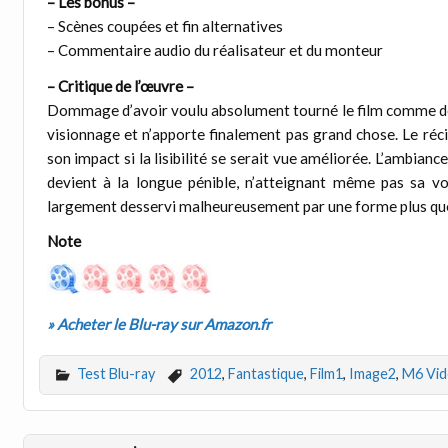
– Les bonus –
– Scènes coupées et fin alternatives
– Commentaire audio du réalisateur et du monteur
– Critique de l’œuvre –
Dommage d’avoir voulu absolument tourné le film comme de
visionnage et n’apporte finalement pas grand chose. Le récit
son impact si la lisibilité se serait vue améliorée. L’ambia
devient à la longue pénible, n’atteignant même pas sa volo
largement desservi malheureusement par une forme plus que 
Note
» Acheter le Blu-ray sur Amazon.fr
Test Blu-ray
2012
,
Fantastique
,
Film1
,
Image2
,
M6 Vi