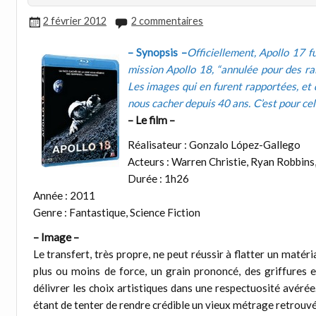
2 février 2012
2 commentaires
– Synopsis –
Officiellement, Apollo 17 f
mission Apollo 18, “annulée pour des rai
Les images qui en furent rapportées, et 
nous cacher depuis 40 ans. C’est pour ce
– Le film –
Réalisateur : Gonzalo López-Gallego
Acteurs : Warren Christie, Ryan Robbins,
Durée : 1h26
Année : 2011
Genre : Fantastique, Science Fiction
– Image –
Le transfert, très propre, ne peut réussir à flatter un maté
plus ou moins de force, un grain prononcé, des griffures e
délivrer les choix artistiques dans une respectuosité avérée. 
étant de tenter de rendre crédible un vieux métrage retrouv