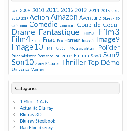
2011
2012
2010
2013
2009
2014
2015
2008
2017
Amazon
Action
Aventure
2018
Blu-ray 3D
2019
Comédie
Coup de Coeur
Concours
Cdiscount
Film3
Drame
Fantastique
Film2
Film4
Image9
Fnac
Horreur
Image8
Film5
Fox
Image10
Policier
Metropolitan
M6 Vidéo
Son9
Science Fiction
Son8
Priceminister
Romance
Son10
Thriller
Top Démo
Sony Pictures
Universal
Warner
Catégories
1 Film – 1 Avis
Actualité Blu-ray
Blu-ray 3D
Blu-ray Steelbook
Bon Plan Blu-ray