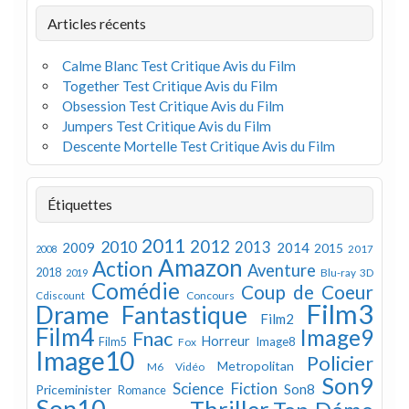
Articles récents
Calme Blanc Test Critique Avis du Film
Together Test Critique Avis du Film
Obsession Test Critique Avis du Film
Jumpers Test Critique Avis du Film
Descente Mortelle Test Critique Avis du Film
Étiquettes
2011
2012
2010
2013
2009
2014
2015
2008
2017
Amazon
Action
Aventure
2018
Blu-ray 3D
2019
Comédie
Coup de Coeur
Concours
Cdiscount
Film3
Drame
Fantastique
Film2
Film4
Image9
Fnac
Horreur
Image8
Film5
Fox
Image10
Policier
Metropolitan
M6 Vidéo
Son9
Science Fiction
Son8
Priceminister
Romance
Son10
Thriller