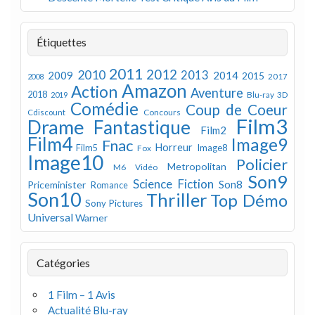
Étiquettes
2011
2012
2010
2013
2009
2014
2015
2008
2017
Amazon
Action
Aventure
2018
Blu-ray 3D
2019
Comédie
Coup de Coeur
Concours
Cdiscount
Film3
Drame
Fantastique
Film2
Film4
Image9
Fnac
Horreur
Image8
Film5
Fox
Image10
Policier
Metropolitan
M6 Vidéo
Son9
Science Fiction
Son8
Priceminister
Romance
Son10
Thriller
Top Démo
Sony Pictures
Universal
Warner
Catégories
1 Film – 1 Avis
Actualité Blu-ray