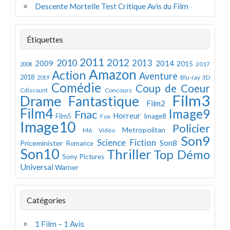
Descente Mortelle Test Critique Avis du Film
Étiquettes
2011
2012
2010
2013
2009
2014
2015
2008
2017
Amazon
Action
Aventure
2018
Blu-ray 3D
2019
Comédie
Coup de Coeur
Concours
Cdiscount
Film3
Drame
Fantastique
Film2
Film4
Image9
Fnac
Horreur
Image8
Film5
Fox
Image10
Policier
Metropolitan
M6 Vidéo
Son9
Science Fiction
Son8
Priceminister
Romance
Son10
Thriller
Top Démo
Sony Pictures
Universal
Warner
Catégories
1 Film – 1 Avis