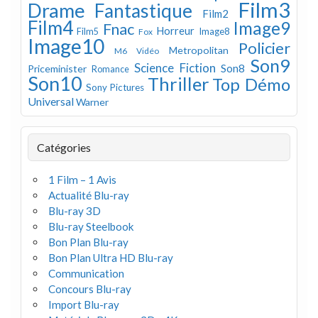
Film3
Drame
Fantastique
Film2
Film4
Image9
Fnac
Horreur
Image8
Film5
Fox
Image10
Policier
Metropolitan
M6 Vidéo
Son9
Science Fiction
Son8
Priceminister
Romance
Son10
Thriller
Top Démo
Sony Pictures
Universal
Warner
Catégories
1 Film – 1 Avis
Actualité Blu-ray
Blu-ray 3D
Blu-ray Steelbook
Bon Plan Blu-ray
Bon Plan Ultra HD Blu-ray
Communication
Concours Blu-ray
Import Blu-ray