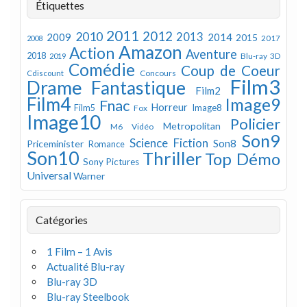
Étiquettes
2011
2012
2010
2013
2009
2014
2015
2008
2017
Amazon
Action
Aventure
2018
Blu-ray 3D
2019
Comédie
Coup de Coeur
Concours
Cdiscount
Film3
Drame
Fantastique
Film2
Film4
Image9
Fnac
Horreur
Image8
Film5
Fox
Image10
Policier
Metropolitan
M6 Vidéo
Son9
Science Fiction
Son8
Priceminister
Romance
Son10
Thriller
Top Démo
Sony Pictures
Universal
Warner
Catégories
1 Film – 1 Avis
Actualité Blu-ray
Blu-ray 3D
Blu-ray Steelbook