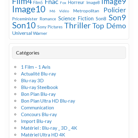
Film4
Image9
Fnac
Horreur
Image8
Film5
Fox
Image10
Policier
Metropolitan
M6 Vidéo
Son9
Science Fiction
Son8
Priceminister
Romance
Son10
Thriller
Top Démo
Sony Pictures
Universal
Warner
Catégories
1 Film – 1 Avis
Actualité Blu-ray
Blu-ray 3D
Blu-ray Steelbook
Bon Plan Blu-ray
Bon Plan Ultra HD Blu-ray
Communication
Concours Blu-ray
Import Blu-ray
Matériel : Blu-ray _ 3D _ 4K
Matériel Ultra HD 4K