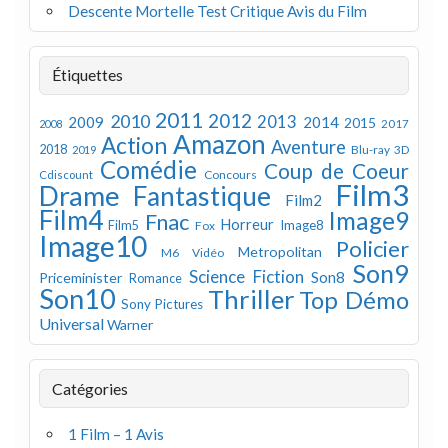
Descente Mortelle Test Critique Avis du Film
Étiquettes
2011
2012
2010
2013
2009
2014
2015
2008
2017
Amazon
Action
Aventure
2018
Blu-ray 3D
2019
Comédie
Coup de Coeur
Concours
Cdiscount
Film3
Drame
Fantastique
Film2
Film4
Image9
Fnac
Horreur
Image8
Film5
Fox
Image10
Policier
Metropolitan
M6 Vidéo
Son9
Science Fiction
Son8
Priceminister
Romance
Son10
Thriller
Top Démo
Sony Pictures
Universal
Warner
Catégories
1 Film – 1 Avis