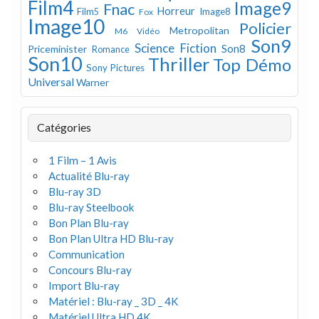
Film4
Image9
Fnac
Horreur
Image8
Film5
Fox
Image10
Policier
Metropolitan
M6 Vidéo
Son9
Science Fiction
Son8
Priceminister
Romance
Son10
Thriller
Top Démo
Sony Pictures
Universal
Warner
Catégories
1 Film – 1 Avis
Actualité Blu-ray
Blu-ray 3D
Blu-ray Steelbook
Bon Plan Blu-ray
Bon Plan Ultra HD Blu-ray
Communication
Concours Blu-ray
Import Blu-ray
Matériel : Blu-ray _ 3D _ 4K
Matériel Ultra HD 4K