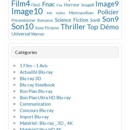
Film4
Image9
Fnac
Horreur
Image8
Film5
Fox
Image10
Policier
Metropolitan
M6 Vidéo
Son9
Science Fiction
Son8
Priceminister
Romance
Son10
Thriller
Top Démo
Sony Pictures
Universal
Warner
Catégories
1 Film – 1 Avis
Actualité Blu-ray
Blu-ray 3D
Blu-ray Steelbook
Bon Plan Blu-ray
Bon Plan Ultra HD Blu-ray
Communication
Concours Blu-ray
Import Blu-ray
Matériel : Blu-ray _ 3D _ 4K
Matériel Ultra HD 4K