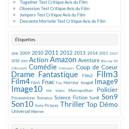
Together Test Critique Avis du Film
Obsession Test Critique Avis du Film
Jumpers Test Critique Avis du Film
Descente Mortelle Test Critique Avis du Film
Étiquettes
2011
2012
2010
2013
2009
2014
2015
2008
2017
Amazon
Action
Aventure
2018
Blu-ray 3D
2019
Comédie
Coup de Coeur
Concours
Cdiscount
Film3
Drame
Fantastique
Film2
Film4
Image9
Fnac
Horreur
Image8
Film5
Fox
Image10
Policier
Metropolitan
M6 Vidéo
Son9
Science Fiction
Son8
Priceminister
Romance
Son10
Thriller
Top Démo
Sony Pictures
Universal
Warner