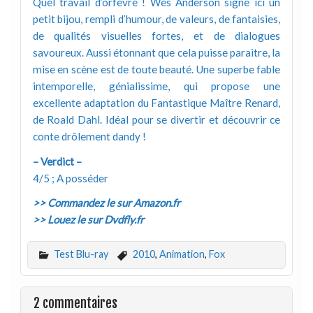
Quel travail d’orfèvre ! Wes Anderson signe ici un
petit bijou, rempli d’humour, de valeurs, de fantaisies,
de qualités visuelles fortes, et de dialogues
savoureux. Aussi étonnant que cela puisse paraitre, la
mise en scène est de toute beauté. Une superbe fable
intemporelle, génialissime, qui propose une
excellente adaptation du Fantastique Maître Renard,
de Roald Dahl. Idéal pour se divertir et découvrir ce
conte drôlement dandy !
– Verdict –
4/5 ; A posséder
>> Commandez le sur Amazon.fr
>> Louez le sur Dvdfly.fr
Test Blu-ray
2010
,
Animation
,
Fox
2 commentaires