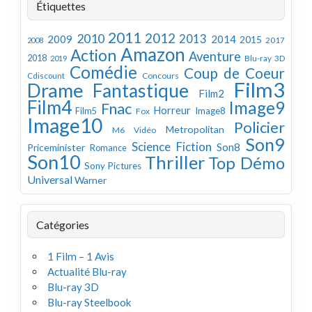
Étiquettes
2011
2012
2010
2013
2009
2014
2015
2008
2017
Amazon
Action
Aventure
2018
Blu-ray 3D
2019
Comédie
Coup de Coeur
Concours
Cdiscount
Film3
Drame
Fantastique
Film2
Film4
Image9
Fnac
Horreur
Image8
Film5
Fox
Image10
Policier
Metropolitan
M6 Vidéo
Son9
Science Fiction
Son8
Priceminister
Romance
Son10
Thriller
Top Démo
Sony Pictures
Universal
Warner
Catégories
1 Film – 1 Avis
Actualité Blu-ray
Blu-ray 3D
Blu-ray Steelbook