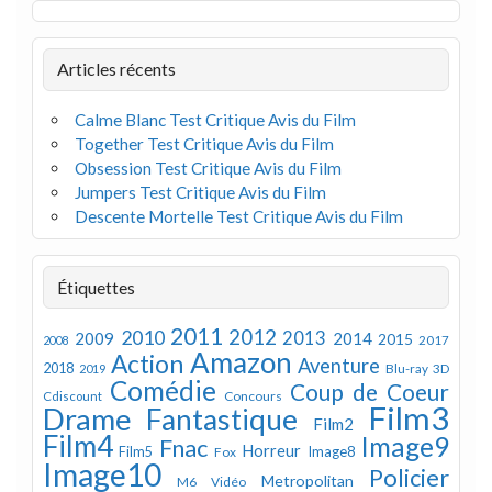
Articles récents
Calme Blanc Test Critique Avis du Film
Together Test Critique Avis du Film
Obsession Test Critique Avis du Film
Jumpers Test Critique Avis du Film
Descente Mortelle Test Critique Avis du Film
Étiquettes
2011
2012
2010
2013
2009
2014
2015
2008
2017
Amazon
Action
Aventure
2018
Blu-ray 3D
2019
Comédie
Coup de Coeur
Concours
Cdiscount
Film3
Drame
Fantastique
Film2
Film4
Image9
Fnac
Horreur
Image8
Film5
Fox
Image10
Policier
Metropolitan
M6 Vidéo