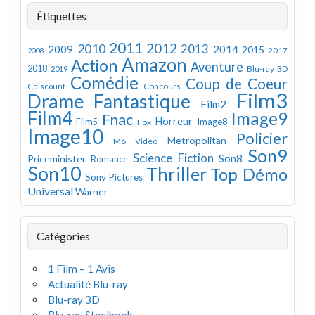
Étiquettes
2011
2012
2010
2013
2009
2014
2015
2008
2017
Amazon
Action
Aventure
2018
Blu-ray 3D
2019
Comédie
Coup de Coeur
Concours
Cdiscount
Film3
Drame
Fantastique
Film2
Film4
Image9
Fnac
Horreur
Image8
Film5
Fox
Image10
Policier
Metropolitan
M6 Vidéo
Son9
Science Fiction
Son8
Priceminister
Romance
Son10
Thriller
Top Démo
Sony Pictures
Universal
Warner
Catégories
1 Film – 1 Avis
Actualité Blu-ray
Blu-ray 3D