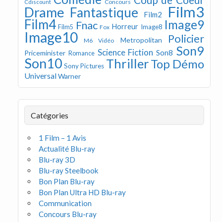
Concours
Cdiscount
Film3
Drame
Fantastique
Film2
Film4
Image9
Fnac
Horreur
Image8
Film5
Fox
Image10
Policier
Metropolitan
M6 Vidéo
Son9
Science Fiction
Son8
Priceminister
Romance
Son10
Thriller
Top Démo
Sony Pictures
Universal
Warner
Catégories
1 Film – 1 Avis
Actualité Blu-ray
Blu-ray 3D
Blu-ray Steelbook
Bon Plan Blu-ray
Bon Plan Ultra HD Blu-ray
Communication
Concours Blu-ray