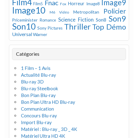
Film4
Image9
Fnac
Horreur
Image8
Film5
Fox
Image10
Policier
Metropolitan
M6 Vidéo
Son9
Science Fiction
Son8
Priceminister
Romance
Son10
Thriller
Top Démo
Sony Pictures
Universal
Warner
Catégories
1 Film – 1 Avis
Actualité Blu-ray
Blu-ray 3D
Blu-ray Steelbook
Bon Plan Blu-ray
Bon Plan Ultra HD Blu-ray
Communication
Concours Blu-ray
Import Blu-ray
Matériel : Blu-ray _ 3D _ 4K
Matériel Ultra HD 4K