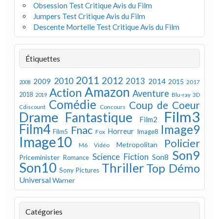
Obsession Test Critique Avis du Film
Jumpers Test Critique Avis du Film
Descente Mortelle Test Critique Avis du Film
Étiquettes
2011
2012
2010
2013
2009
2014
2015
2008
2017
Amazon
Action
Aventure
2018
Blu-ray 3D
2019
Comédie
Coup de Coeur
Concours
Cdiscount
Film3
Drame
Fantastique
Film2
Film4
Image9
Fnac
Horreur
Image8
Film5
Fox
Image10
Policier
Metropolitan
M6 Vidéo
Son9
Science Fiction
Son8
Priceminister
Romance
Son10
Thriller
Top Démo
Sony Pictures
Universal
Warner
Catégories