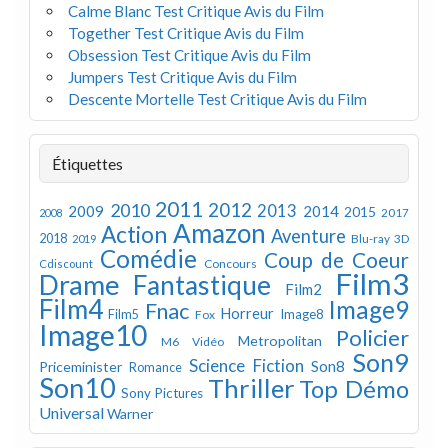
Calme Blanc Test Critique Avis du Film
Together Test Critique Avis du Film
Obsession Test Critique Avis du Film
Jumpers Test Critique Avis du Film
Descente Mortelle Test Critique Avis du Film
Étiquettes
2011
2012
2010
2013
2009
2014
2015
2008
2017
Amazon
Action
Aventure
2018
Blu-ray 3D
2019
Comédie
Coup de Coeur
Concours
Cdiscount
Film3
Drame
Fantastique
Film2
Film4
Image9
Fnac
Horreur
Image8
Film5
Fox
Image10
Policier
Metropolitan
M6 Vidéo
Son9
Science Fiction
Son8
Priceminister
Romance
Son10
Thriller
Top Démo
Sony Pictures
Universal
Warner