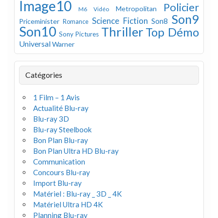
Image10
Policier
Metropolitan
M6 Vidéo
Son9
Science Fiction
Son8
Priceminister
Romance
Son10
Thriller
Top Démo
Sony Pictures
Universal
Warner
Catégories
1 Film – 1 Avis
Actualité Blu-ray
Blu-ray 3D
Blu-ray Steelbook
Bon Plan Blu-ray
Bon Plan Ultra HD Blu-ray
Communication
Concours Blu-ray
Import Blu-ray
Matériel : Blu-ray _ 3D _ 4K
Matériel Ultra HD 4K
Planning Blu-ray