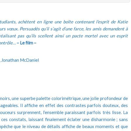
étudiants, achètent en ligne une boîte contenant l’esprit de Katie
rs vœux. Persuadés qu’il s’agit d’une farce, les amis demandent à
alisant pas qu’ils scellent ainsi un pacte mortel avec un esprit
contrôle…
– Le film –
i, Jonathan McDaniel
s noirs, une superbe palette colorimétrique, une jolie profondeur de
eables. Il affiche en effet des contrastes parfois douteux, des
uceurs surprennent, l’ensemble paraissant parfois très lisse. La
 ces constats, laissant finalement éclater une disharmonie ; sans
empêche que le niveau de détails affiche de beaux moments et que