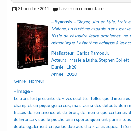
31 octobre 2011
Laisser un commentaire
– Synopsis –
Ginger, Jim et Kyle, trois 
Malone, un fantôme capable d’exaucer leu
Katie de résoudre leurs problèmes, ne ré
démoniaque. Le fantôme échappe à leur 
Réalisateur : Carlos Ramos Jr.
Acteurs : Masiela Lusha, Stephen Collett
Durée : 1h28
Année : 2010
Genre : Horreur
– Image –
Le transfert présente de vives qualités, telles que d’intense
champ et un piqué généreux, mais aussi des défauts dommag
traces de rémanence et de bruit, de même que certaines do
délivrance visuelle pioche ainsi sporadiquement parmi tous
doute également en partie dûe aux choix artistiques. Il n’