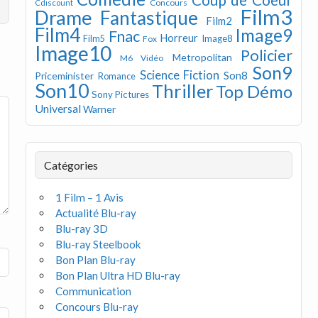
Concours
Cdiscount
Film3
Drame
Fantastique
Film2
Film4
Image9
Fnac
Horreur
Image8
Film5
Fox
Image10
Policier
Metropolitan
M6 Vidéo
Son9
Science Fiction
Son8
Priceminister
Romance
Son10
Thriller
Top Démo
Sony Pictures
Universal
Warner
Catégories
1 Film – 1 Avis
Actualité Blu-ray
Blu-ray 3D
Blu-ray Steelbook
Bon Plan Blu-ray
Bon Plan Ultra HD Blu-ray
Communication
Concours Blu-ray