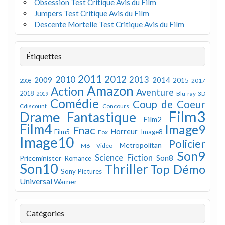
Obsession Test Critique Avis du Film
Jumpers Test Critique Avis du Film
Descente Mortelle Test Critique Avis du Film
Étiquettes
2011
2012
2010
2013
2009
2014
2015
2008
2017
Amazon
Action
Aventure
2018
Blu-ray 3D
2019
Comédie
Coup de Coeur
Concours
Cdiscount
Film3
Drame
Fantastique
Film2
Film4
Image9
Fnac
Horreur
Image8
Film5
Fox
Image10
Policier
Metropolitan
M6 Vidéo
Son9
Science Fiction
Son8
Priceminister
Romance
Son10
Thriller
Top Démo
Sony Pictures
Universal
Warner
Catégories