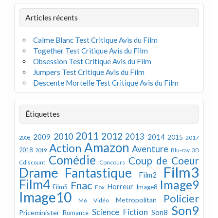
Articles récents
Calme Blanc Test Critique Avis du Film
Together Test Critique Avis du Film
Obsession Test Critique Avis du Film
Jumpers Test Critique Avis du Film
Descente Mortelle Test Critique Avis du Film
Étiquettes
2011
2012
2010
2013
2009
2014
2015
2008
2017
Amazon
Action
Aventure
2018
Blu-ray 3D
2019
Comédie
Coup de Coeur
Concours
Cdiscount
Film3
Drame
Fantastique
Film2
Film4
Image9
Fnac
Horreur
Image8
Film5
Fox
Image10
Policier
Metropolitan
M6 Vidéo
Son9
Science Fiction
Son8
Priceminister
Romance