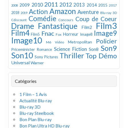
2011
2012
2010
2013
2009
2014
2015
2008
2017
Amazon
Action
Aventure
2018
Blu-ray 3D
2019
Comédie
Coup de Coeur
Concours
Cdiscount
Film3
Drame
Fantastique
Film2
Film4
Image9
Fnac
Horreur
Image8
Film5
Fox
Image10
Policier
Metropolitan
M6 Vidéo
Son9
Science Fiction
Son8
Priceminister
Romance
Son10
Thriller
Top Démo
Sony Pictures
Universal
Warner
Catégories
1 Film – 1 Avis
Actualité Blu-ray
Blu-ray 3D
Blu-ray Steelbook
Bon Plan Blu-ray
Bon Plan Ultra HD Blu-ray