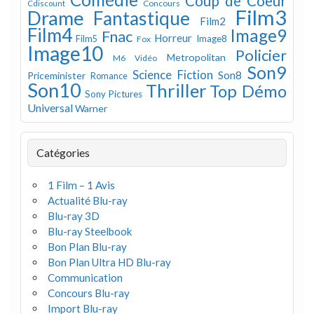
Coup de Coeur
Concours
Cdiscount
Film3
Drame
Fantastique
Film2
Film4
Image9
Fnac
Horreur
Image8
Film5
Fox
Image10
Policier
Metropolitan
M6 Vidéo
Son9
Science Fiction
Son8
Priceminister
Romance
Son10
Thriller
Top Démo
Sony Pictures
Universal
Warner
Catégories
1 Film – 1 Avis
Actualité Blu-ray
Blu-ray 3D
Blu-ray Steelbook
Bon Plan Blu-ray
Bon Plan Ultra HD Blu-ray
Communication
Concours Blu-ray
Import Blu-ray